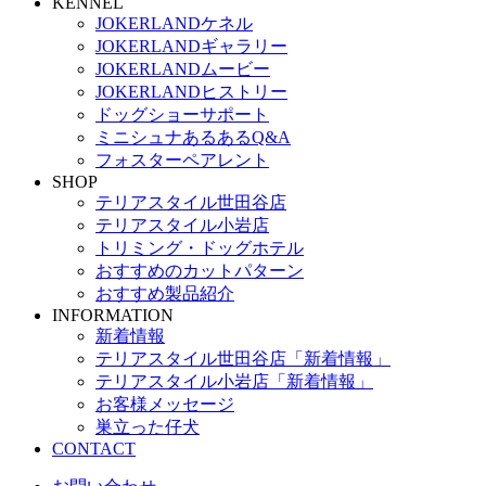
KENNEL
JOKERLANDケネル
JOKERLANDギャラリー
JOKERLANDムービー
JOKERLANDヒストリー
ドッグショーサポート
ミニシュナあるあるQ&A
フォスターペアレント
SHOP
テリアスタイル世田谷店
テリアスタイル小岩店
トリミング・ドッグホテル
おすすめのカットパターン
おすすめ製品紹介
INFORMATION
新着情報
テリアスタイル世田谷店「新着情報」
テリアスタイル小岩店「新着情報」
お客様メッセージ
巣立った仔犬
CONTACT