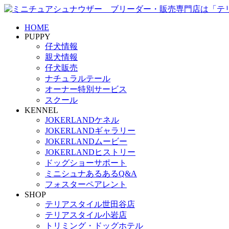
HOME
PUPPY
仔犬情報
親犬情報
仔犬販売
ナチュラルテール
オーナー特別サービス
スクール
KENNEL
JOKERLANDケネル
JOKERLANDギャラリー
JOKERLANDムービー
JOKERLANDヒストリー
ドッグショーサポート
ミニシュナあるあるQ&A
フォスターペアレント
SHOP
テリアスタイル世田谷店
テリアスタイル小岩店
トリミング・ドッグホテル