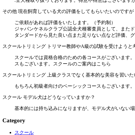
.全犬種取り扱っております。得意不得意はございます
その他
現在飼育している犬の評価をしてもらいたいのですが
ご依頼があれば評価をいたします。（予約制）
ジャパンケネルクラブ公認全犬種審査員として、またドッ
タンダードから見た良い点また足りない点など評価、グ
スクール
トリミング
トリマー教師やA級の試験を受けようと
スクールでは資格合格のための各コースがございます。
スもございます。スクールのご案内はこちら
スクール
トリミング
上級クラスでなく基本的な美容を習いた
もちろん初級者向けのベーシックコースもございます。
スクール
モデル犬はどうなっていますか？
基本的には持ち込みになりますが、モデル犬がいない場
Category
スクール