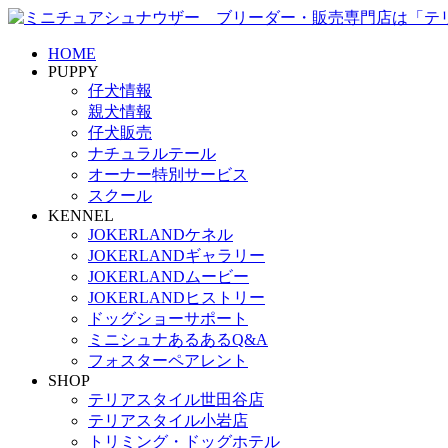
HOME
PUPPY
仔犬情報
親犬情報
仔犬販売
ナチュラルテール
オーナー特別サービス
スクール
KENNEL
JOKERLANDケネル
JOKERLANDギャラリー
JOKERLANDムービー
JOKERLANDヒストリー
ドッグショーサポート
ミニシュナあるあるQ&A
フォスターペアレント
SHOP
テリアスタイル世田谷店
テリアスタイル小岩店
トリミング・ドッグホテル