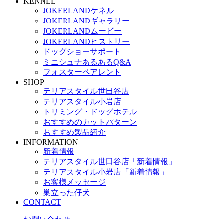
KENNEL
JOKERLANDケネル
JOKERLANDギャラリー
JOKERLANDムービー
JOKERLANDヒストリー
ドッグショーサポート
ミニシュナあるあるQ&A
フォスターペアレント
SHOP
テリアスタイル世田谷店
テリアスタイル小岩店
トリミング・ドッグホテル
おすすめのカットパターン
おすすめ製品紹介
INFORMATION
新着情報
テリアスタイル世田谷店「新着情報」
テリアスタイル小岩店「新着情報」
お客様メッセージ
巣立った仔犬
CONTACT