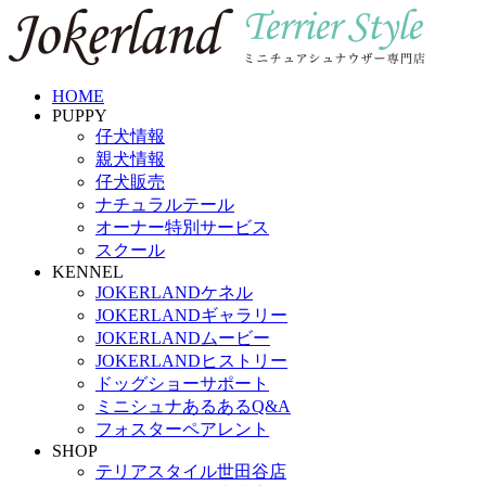
HOME
PUPPY
仔犬情報
親犬情報
仔犬販売
ナチュラルテール
オーナー特別サービス
スクール
KENNEL
JOKERLANDケネル
JOKERLANDギャラリー
JOKERLANDムービー
JOKERLANDヒストリー
ドッグショーサポート
ミニシュナあるあるQ&A
フォスターペアレント
SHOP
テリアスタイル世田谷店