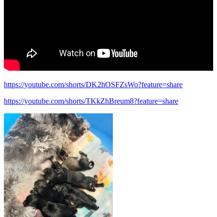
https://youtube.com/shorts/DK2hOSFZsWo?feature=share
https://youtube.com/shorts/TKkZhBreum8?feature=share