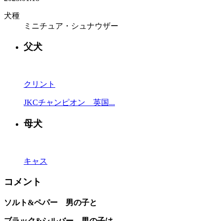
犬種
ミニチュア・シュナウザー
父犬
クリント
JKCチャンピオン 英国...
母犬
キャス
コメント
ソルト&ペパー 男の子と
ブラック&シルバー 男の子は