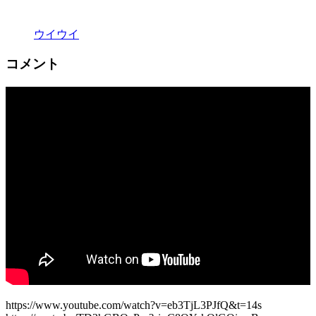
ウイウイ
コメント
https://www.youtube.com/watch?v=eb3TjL3PJfQ&t=14s