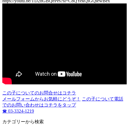
https://youtu.be/TD2hGBQePes?si=C8QYekQlGQiewBex
この子についてのお問合せはコチラ
メールフォームからお気軽にどうぞ！
この子について電話
でのお問い合わせはコチラをタップ
☎ 03-3324-1219
カテゴリーから検索