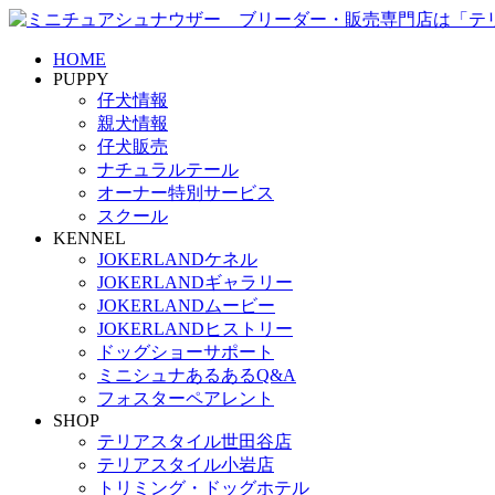
HOME
PUPPY
仔犬情報
親犬情報
仔犬販売
ナチュラルテール
オーナー特別サービス
スクール
KENNEL
JOKERLANDケネル
JOKERLANDギャラリー
JOKERLANDムービー
JOKERLANDヒストリー
ドッグショーサポート
ミニシュナあるあるQ&A
フォスターペアレント
SHOP
テリアスタイル世田谷店
テリアスタイル小岩店
トリミング・ドッグホテル