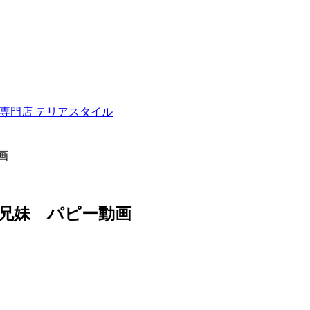
ュナウザー専門店 テリアスタイル
画
ー 兄妹 パピー動画