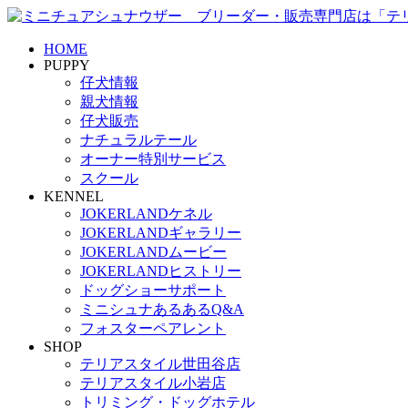
HOME
PUPPY
仔犬情報
親犬情報
仔犬販売
ナチュラルテール
オーナー特別サービス
スクール
KENNEL
JOKERLANDケネル
JOKERLANDギャラリー
JOKERLANDムービー
JOKERLANDヒストリー
ドッグショーサポート
ミニシュナあるあるQ&A
フォスターペアレント
SHOP
テリアスタイル世田谷店
テリアスタイル小岩店
トリミング・ドッグホテル