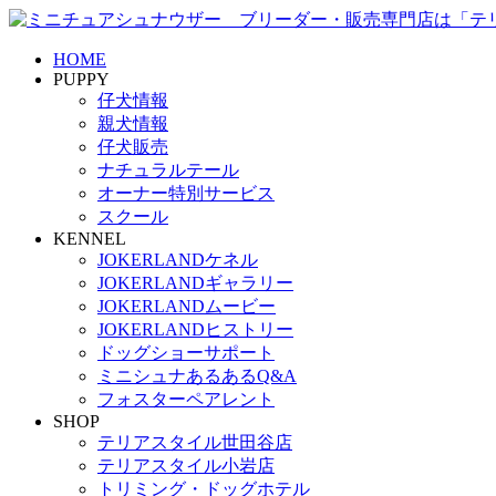
HOME
PUPPY
仔犬情報
親犬情報
仔犬販売
ナチュラルテール
オーナー特別サービス
スクール
KENNEL
JOKERLANDケネル
JOKERLANDギャラリー
JOKERLANDムービー
JOKERLANDヒストリー
ドッグショーサポート
ミニシュナあるあるQ&A
フォスターペアレント
SHOP
テリアスタイル世田谷店
テリアスタイル小岩店
トリミング・ドッグホテル