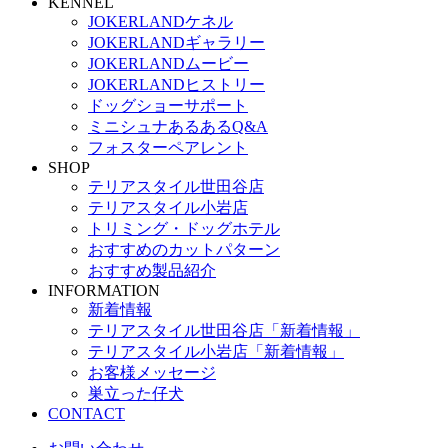
KENNEL
JOKERLANDケネル
JOKERLANDギャラリー
JOKERLANDムービー
JOKERLANDヒストリー
ドッグショーサポート
ミニシュナあるあるQ&A
フォスターペアレント
SHOP
テリアスタイル世田谷店
テリアスタイル小岩店
トリミング・ドッグホテル
おすすめのカットパターン
おすすめ製品紹介
INFORMATION
新着情報
テリアスタイル世田谷店「新着情報」
テリアスタイル小岩店「新着情報」
お客様メッセージ
巣立った仔犬
CONTACT