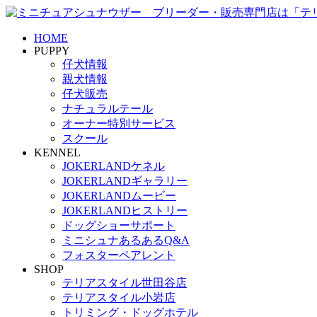
HOME
PUPPY
仔犬情報
親犬情報
仔犬販売
ナチュラルテール
オーナー特別サービス
スクール
KENNEL
JOKERLANDケネル
JOKERLANDギャラリー
JOKERLANDムービー
JOKERLANDヒストリー
ドッグショーサポート
ミニシュナあるあるQ&A
フォスターペアレント
SHOP
テリアスタイル世田谷店
テリアスタイル小岩店
トリミング・ドッグホテル