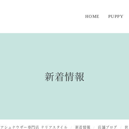
HOME
PUPPY
仔犬情報
JOK
親犬情報
JO
仔犬販売
JOK
新着情報
ナチュラルテー
JO
オーナー特別サ
ドッ
スクール
ミニ
フォ
| ミニチュアシュナウザー専門店 テリアスタイル
新着情報
店舗ブログ
世