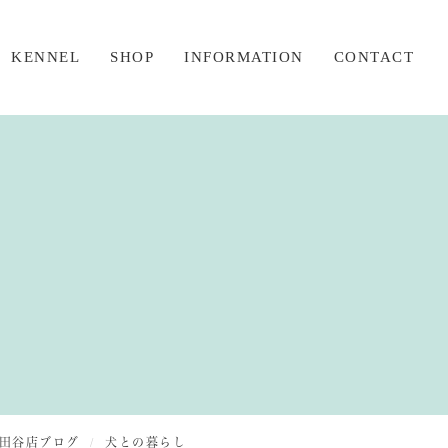
KENNEL
SHOP
INFORMATION
CONTACT
ERLANDケネル
テリアスタイル世田谷店
新着情報
KERLANDギャラリー
テリアスタイル小岩店
ブログ
ERLANDムービー
トリミング・ドッグホテル
お客様メッセージ
ル
KERLANDヒストリー
おすすめのカットパターン
巣立った仔犬
ービス
グショーサポート
おすすめ製品紹介
シュナあるあるQ&A
スターペアレント
田谷店ブログ
犬との暮らし