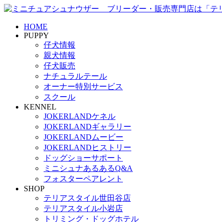
HOME
PUPPY
仔犬情報
親犬情報
仔犬販売
ナチュラルテール
オーナー特別サービス
スクール
KENNEL
JOKERLANDケネル
JOKERLANDギャラリー
JOKERLANDムービー
JOKERLANDヒストリー
ドッグショーサポート
ミニシュナあるあるQ&A
フォスターペアレント
SHOP
テリアスタイル世田谷店
テリアスタイル小岩店
トリミング・ドッグホテル