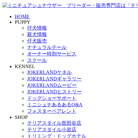
HOME
PUPPY
仔犬情報
親犬情報
仔犬販売
ナチュラルテール
オーナー特別サービス
スクール
KENNEL
JOKERLANDケネル
JOKERLANDギャラリー
JOKERLANDムービー
JOKERLANDヒストリー
ドッグショーサポート
ミニシュナあるあるQ&A
フォスターペアレント
SHOP
テリアスタイル世田谷店
テリアスタイル小岩店
トリミング・ドッグホテル