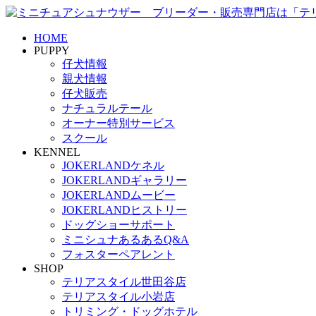
HOME
PUPPY
仔犬情報
親犬情報
仔犬販売
ナチュラルテール
オーナー特別サービス
スクール
KENNEL
JOKERLANDケネル
JOKERLANDギャラリー
JOKERLANDムービー
JOKERLANDヒストリー
ドッグショーサポート
ミニシュナあるあるQ&A
フォスターペアレント
SHOP
テリアスタイル世田谷店
テリアスタイル小岩店
トリミング・ドッグホテル