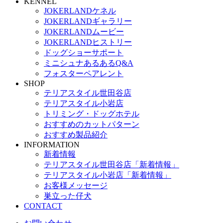
KENNEL
JOKERLANDケネル
JOKERLANDギャラリー
JOKERLANDムービー
JOKERLANDヒストリー
ドッグショーサポート
ミニシュナあるあるQ&A
フォスターペアレント
SHOP
テリアスタイル世田谷店
テリアスタイル小岩店
トリミング・ドッグホテル
おすすめのカットパターン
おすすめ製品紹介
INFORMATION
新着情報
テリアスタイル世田谷店「新着情報」
テリアスタイル小岩店「新着情報」
お客様メッセージ
巣立った仔犬
CONTACT