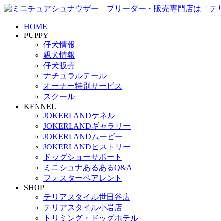
HOME
PUPPY
仔犬情報
親犬情報
仔犬販売
ナチュラルテール
オーナー特別サービス
スクール
KENNEL
JOKERLANDケネル
JOKERLANDギャラリー
JOKERLANDムービー
JOKERLANDヒストリー
ドッグショーサポート
ミニシュナあるあるQ&A
フォスターペアレント
SHOP
テリアスタイル世田谷店
テリアスタイル小岩店
トリミング・ドッグホテル