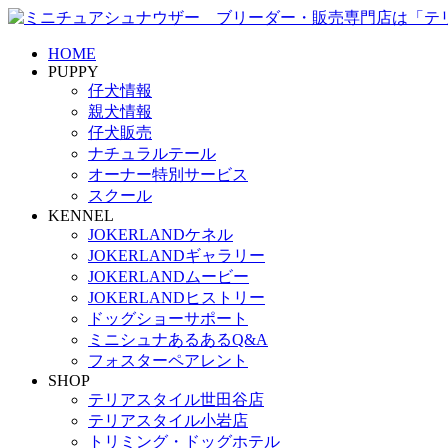
HOME
PUPPY
仔犬情報
親犬情報
仔犬販売
ナチュラルテール
オーナー特別サービス
スクール
KENNEL
JOKERLANDケネル
JOKERLANDギャラリー
JOKERLANDムービー
JOKERLANDヒストリー
ドッグショーサポート
ミニシュナあるあるQ&A
フォスターペアレント
SHOP
テリアスタイル世田谷店
テリアスタイル小岩店
トリミング・ドッグホテル