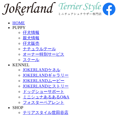
HOME
PUPPY
仔犬情報
親犬情報
仔犬販売
ナチュラルテール
オーナー特別サービス
スクール
KENNEL
JOKERLANDケネル
JOKERLANDギャラリー
JOKERLANDムービー
JOKERLANDヒストリー
ドッグショーサポート
ミニシュナあるあるQ&A
フォスターペアレント
SHOP
テリアスタイル世田谷店