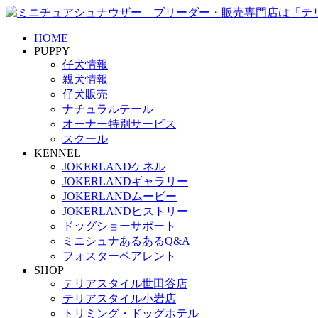
HOME
PUPPY
仔犬情報
親犬情報
仔犬販売
ナチュラルテール
オーナー特別サービス
スクール
KENNEL
JOKERLANDケネル
JOKERLANDギャラリー
JOKERLANDムービー
JOKERLANDヒストリー
ドッグショーサポート
ミニシュナあるあるQ&A
フォスターペアレント
SHOP
テリアスタイル世田谷店
テリアスタイル小岩店
トリミング・ドッグホテル